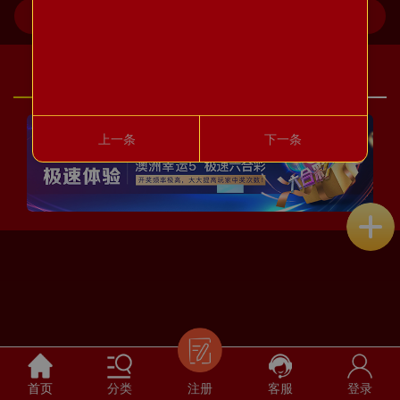
1: 易记域名6563.com 563.com 0
更多
热门游戏
电子游艺
真人娱乐
上一条
下一条
首页
分类
注册
客服
登录