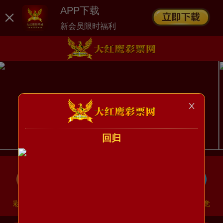
APP下载
新会员限时福利
回归
彩票游戏
真人视讯
电子游戏
棋牌游戏
体育电竞